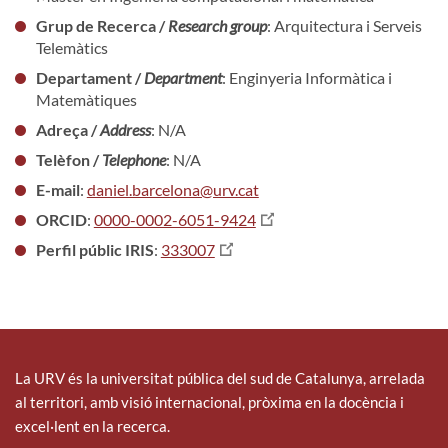
Grup de Recerca /
Research group
: Arquitectura i Serveis
Telemàtics
Departament /
Department
: Enginyeria Informàtica i
Matemàtiques
Adreça /
Address
: N/A
Telèfon /
Telephone
: N/A
E-mail
:
daniel.barcelona@urv.cat
ORCID
:
0000-0002-6051-9424
Perfil públic IRIS
:
333007
La URV és la universitat pública del sud de Catalunya, arrelada
al territori, amb visió internacional, pròxima en la docència i
excel·lent en la recerca.