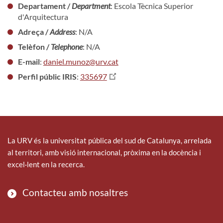
Departament /
Department
: Escola Tècnica Superior
d'Arquitectura
Adreça /
Address
: N/A
Telèfon /
Telephone
: N/A
E-mail
:
daniel.munoz@urv.cat
Perfil públic IRIS
:
335697
La URV és la universitat pública del sud de Catalunya, arrelada
al territori, amb visió internacional, pròxima en la docència i
excel·lent en la recerca.
Contacteu amb nosaltres