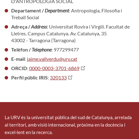
D'ANTROPOLOGIA SOCIAL
Departament /
Department
: Antropologia, Filosofia i
Treball Social
Adreça /
Address
: Universitat Rovira i Virgili. Facultat de
Lletres. Campus Catalunya. Av. Catalunya, 35
43002 - Tarragona (Tarragona)
Telèfon /
Telephone
: 977299477
E-mail
:
jaime.vallverdu@urv.cat
ORCID
:
0000-0003-3701-6869
Perfil públic IRIS
:
320133
La URV és la universitat pública del sud de Catalunya, arrelada
al territori, amb visió internacional, pròxima en la docència i
excel·lent en la recerca.