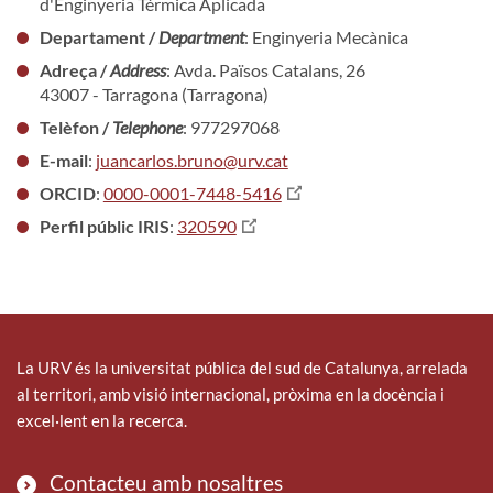
d'Enginyeria Térmica Aplicada
Departament /
Department
: Enginyeria Mecànica
Adreça /
Address
: Avda. Països Catalans, 26
43007 - Tarragona (Tarragona)
Telèfon /
Telephone
: 977297068
E-mail
:
juancarlos.bruno@urv.cat
ORCID
:
0000-0001-7448-5416
Perfil públic IRIS
:
320590
La URV és la universitat pública del sud de Catalunya, arrelada
al territori, amb visió internacional, pròxima en la docència i
excel·lent en la recerca.
Contacteu amb nosaltres