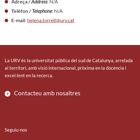
Adreça /
Address
: N/A
Telèfon /
Telephone
: N/A
E-mail
:
helena.torrell@urv.cat
La URV és la universitat pública del sud de Catalunya, arrelada
al territori, amb visió internacional, pròxima en la docència i
excel·lent en la recerca.
Contacteu amb nosaltres
Seguiu-nos