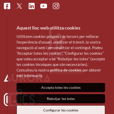
Facebook
Linkedin
Instagram
Twitter
Youtube
Aquest lloc web utilitza cookies
Utilitzem cookies pròpies i de tercers per millorar
l’experiència d’usuari, analitzar el trànsit, la vostra
navegació al web i personalitzar el contingut. Podeu
“Acceptar totes les cookies”, “Configurar les cookies”
que voleu acceptar o bé “Rebutjar-les totes” (excepte
les cookies tècniques que són necessàries).
Consulteu la nostra
política de cookies
per obtenir
més informació.
Accepta totes les cookies
Rebutjar-les totes
Configurar les cookies