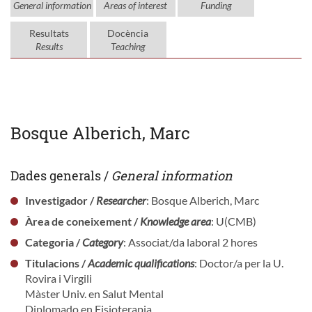
General information
Areas of interest
Funding
Resultats
Docència
Results
Teaching
Bosque Alberich, Marc
Dades generals /
General information
Investigador /
Researcher
: Bosque Alberich, Marc
Àrea de coneixement /
Knowledge area
: U(CMB)
Categoria /
Category
: Associat/da laboral 2 hores
Titulacions /
Academic qualifications
: Doctor/a per la U.
Rovira i Virgili
Màster Univ. en Salut Mental
Diplomado en Fisioterapia