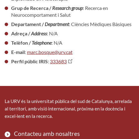
Grup de Recerca /
Research group
: Recerca en
Neurocomportament i Salut
Departament /
Department
: Ciències Mèdiques Bàsiques
Adreça /
Address
: N/A
Telèfon /
Telephone
: N/A
E-mail
:
marc.bosque@urv.cat
Perfil públic IRIS
:
333683
La URV és la universitat pública del sud de Catalunya, arrelada
al territori, amb visió internacional, pròxima en la docència i
excel·lent en la recerca.
Contacteu amb nosaltres