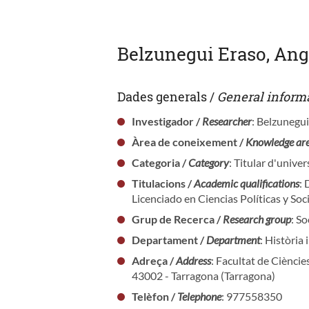
Belzunegui Eraso, Ang
Dades generals /
General inform
Investigador /
Researcher
: Belzunegui
Àrea de coneixement /
Knowledge ar
Categoria /
Category
: Titular d'univer
Titulacions /
Academic qualifications
: 
Licenciado en Ciencias Políticas y Soc
Grup de Recerca /
Research group
: S
Departament /
Department
: Història 
Adreça /
Address
: Facultat de Cièncie
43002 - Tarragona (Tarragona)
Telèfon /
Telephone
: 977558350