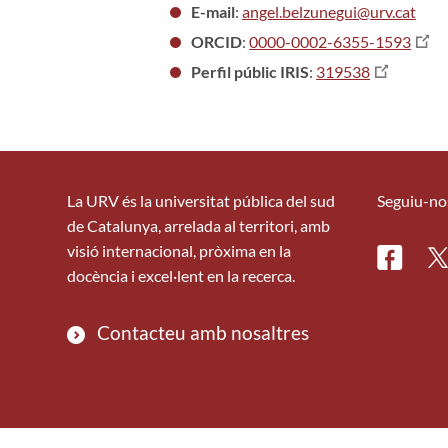
E-mail
:
angel.belzunegui@urv.cat
ORCID
:
0000-0002-6355-1593
Perfil públic IRIS
:
319538
La URV és la universitat pública del sud
Seguiu-no
de Catalunya, arrelada al territori, amb
visió internacional, pròxima en la
Facebo
Tw
docència i excel·lent en la recerca.
Contacteu amb nosaltres