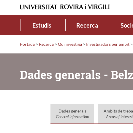
Estudis
Recerca
Soci
Portada
>
Recerca
>
Qui investiga
>
Investigadors per àmbit
>
Dades generals - Bel
Dades generals
Àmbits de treba
General information
Areas of interest