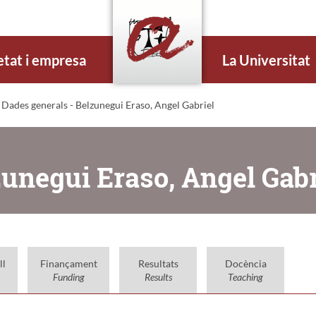
etat i empresa
La Universitat
 Dades generals - Belzunegui Eraso, Angel Gabriel
zunegui Eraso, Angel Gabr
ll
Finançament
Resultats
Docència
Funding
Results
Teaching