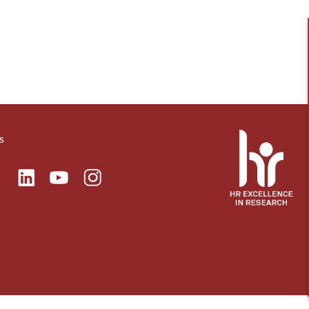
s
ok
Linkedin
Instagram
itter
Youtube