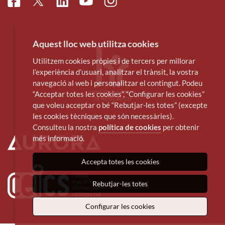
Facebook
Linkedin
Instagram
Twitter
Youtube
Aquest lloc web utilitza cookies
Utilitzem cookies pròpies i de tercers per millorar
l’experiència d’usuari, analitzar el trànsit, la vostra
navegació al web i personalitzar el contingut. Podeu
“Acceptar totes les cookies”, “Configurar les cookies”
que voleu acceptar o bé “Rebutjar-les totes” (excepte
les cookies tècniques que són necessàries).
Consulteu la nostra
política de cookies
per obtenir
més informació.
Accepta totes les cookies
Rebutjar-les totes
Configurar les cookies