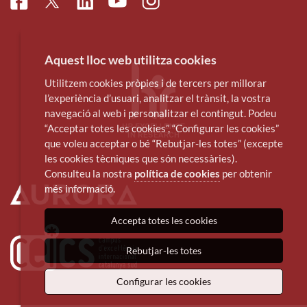
Facebook
Linkedin
Instagram
Twitter
Youtube
Aquest lloc web utilitza cookies
Utilitzem cookies pròpies i de tercers per millorar
l’experiència d’usuari, analitzar el trànsit, la vostra
navegació al web i personalitzar el contingut. Podeu
“Acceptar totes les cookies”, “Configurar les cookies”
que voleu acceptar o bé “Rebutjar-les totes” (excepte
les cookies tècniques que són necessàries).
Consulteu la nostra
política de cookies
per obtenir
més informació.
Accepta totes les cookies
Rebutjar-les totes
Configurar les cookies