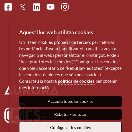
Facebook
Linkedin
Instagram
Twitter
Youtube
Aquest lloc web utilitza cookies
Utilitzem cookies pròpies i de tercers per millorar
l’experiència d’usuari, analitzar el trànsit, la vostra
navegació al web i personalitzar el contingut. Podeu
“Acceptar totes les cookies”, “Configurar les cookies”
que voleu acceptar o bé “Rebutjar-les totes” (excepte
les cookies tècniques que són necessàries).
Consulteu la nostra
política de cookies
per obtenir
més informació.
Accepta totes les cookies
Rebutjar-les totes
Configurar les cookies