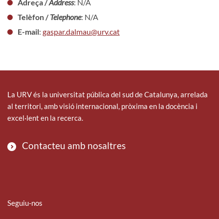
Adreça /
Address
: N/A
Telèfon /
Telephone
: N/A
E-mail
:
gaspar.dalmau@urv.cat
La URV és la universitat pública del sud de Catalunya, arrelada
al territori, amb visió internacional, pròxima en la docència i
excel·lent en la recerca.
Contacteu amb nosaltres
Seguiu-nos