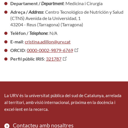
Departament /
Department
: Medicina i Cirurgia
Adreça /
Address
: Centro Tecnológico de Nutrición y Salud
(CTNS) Avenida de la Universidad, 1
43204 - Reus (Tarragona) (Tarragona)
Telèfon /
Telephone
: N/A
E-mail
:
cristina.adillon@urv.cat
ORCID
:
0000-0002-9879-6769
Perfil públic IRIS
:
321787
La URV és la universitat pública del sud de Catalunya, arrelada
al territori, amb visió internacional, pròxima en la docència i
excel·lent en la recerca.
Contacteu amb nosaltres