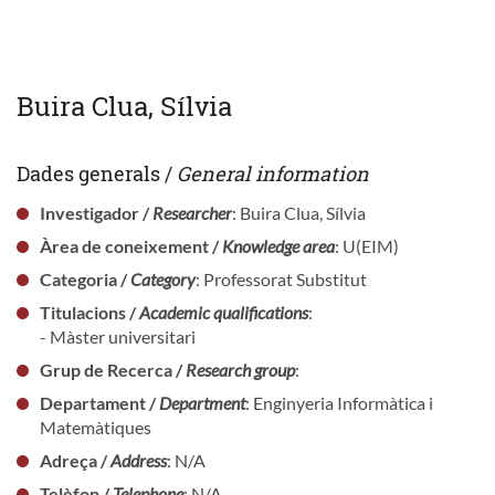
Buira Clua, Sílvia
Dades generals /
General information
Investigador /
Researcher
: Buira Clua, Sílvia
Àrea de coneixement /
Knowledge area
: U(EIM)
Categoria /
Category
: Professorat Substitut
Titulacions /
Academic qualifications
:
- Màster universitari
Grup de Recerca /
Research group
:
Departament /
Department
: Enginyeria Informàtica i
Matemàtiques
Adreça /
Address
: N/A
Telèfon /
Telephone
: N/A