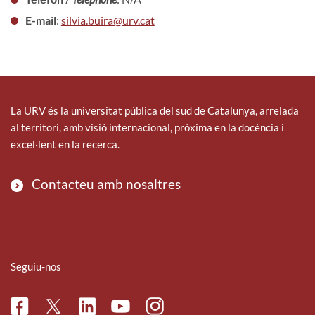
E-mail
:
silvia.buira@urv.cat
La URV és la universitat pública del sud de Catalunya, arrelada
al territori, amb visió internacional, pròxima en la docència i
excel·lent en la recerca.
Contacteu amb nosaltres
Seguiu-nos
Facebook
Linkedin
Instagram
Twitter
Youtube