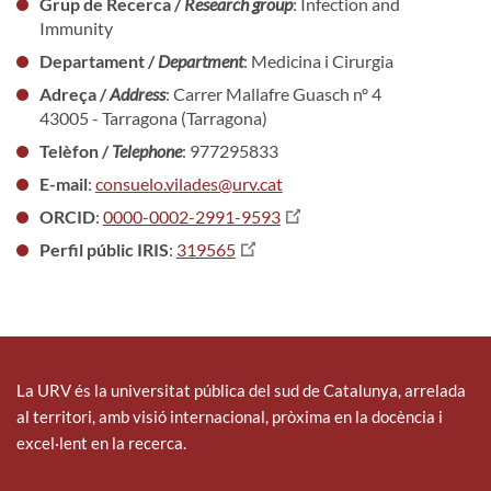
Grup de Recerca /
Research group
: Infection and
Immunity
Departament /
Department
: Medicina i Cirurgia
Adreça /
Address
: Carrer Mallafre Guasch nº 4
43005 - Tarragona (Tarragona)
Telèfon /
Telephone
: 977295833
E-mail
:
consuelo.vilades@urv.cat
ORCID
:
0000-0002-2991-9593
Perfil públic IRIS
:
319565
La URV és la universitat pública del sud de Catalunya, arrelada
al territori, amb visió internacional, pròxima en la docència i
excel·lent en la recerca.