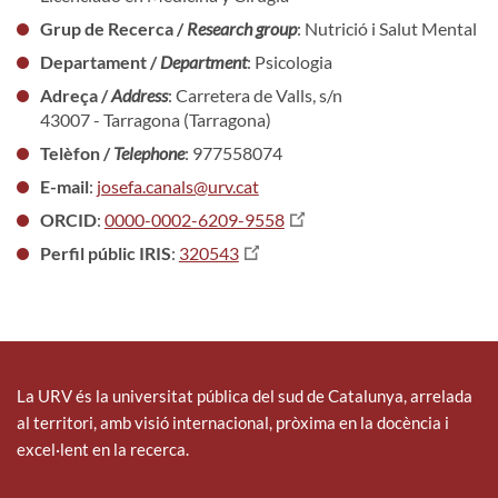
Grup de Recerca /
Research group
: Nutrició i Salut Mental
Departament /
Department
: Psicologia
Adreça /
Address
: Carretera de Valls, s/n
43007 - Tarragona (Tarragona)
Telèfon /
Telephone
: 977558074
E-mail
:
josefa.canals@urv.cat
ORCID
:
0000-0002-6209-9558
Perfil públic IRIS
:
320543
La URV és la universitat pública del sud de Catalunya, arrelada
al territori, amb visió internacional, pròxima en la docència i
excel·lent en la recerca.