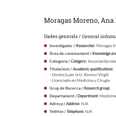
Moragas Moreno, Ana 
Dades generals /
General inform
Investigador /
Researcher
: Moragas 
Àrea de coneixement /
Knowledge ar
Categoria /
Category
: Associat/da mèd
Titulacions /
Academic qualifications
:
- Doctor/a per la U. Rovira i Virgili
- Licenciado en Medicina y Cirugía
Grup de Recerca /
Research group
:
Departament /
Department
: Medicina
Adreça /
Address
: N/A
Telèfon /
Telephone
: N/A