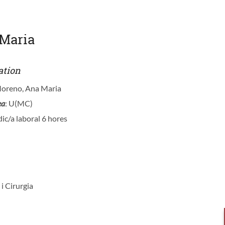
Maria
ation
Moreno, Ana Maria
ea
: U(MC)
ic/a laboral 6 hores
 i Cirurgia