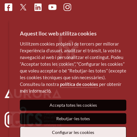
Facebook
Linkedin
Instagram
Twitter
Youtube
Aquest lloc web utilitza cookies
Utilitzem cookies pròpies i de tercers per millorar
l’experiència d’usuari, analitzar el trànsit, la vostra
navegació al web i personalitzar el contingut. Podeu
“Acceptar totes les cookies”, “Configurar les cookies”
que voleu acceptar o bé “Rebutjar-les totes” (excepte
les cookies tècniques que són necessàries).
Consulteu la nostra
política de cookies
per obtenir
més informació.
Accepta totes les cookies
Rebutjar-les totes
Configurar les cookies