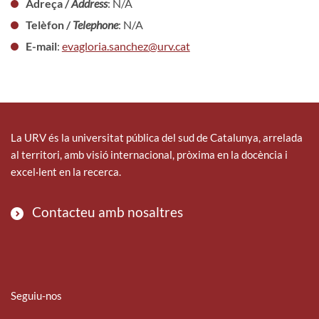
Adreça /
Address
: N/A
Telèfon /
Telephone
: N/A
E-mail
:
evagloria.sanchez@urv.cat
La URV és la universitat pública del sud de Catalunya, arrelada
al territori, amb visió internacional, pròxima en la docència i
excel·lent en la recerca.
Contacteu amb nosaltres
Seguiu-nos