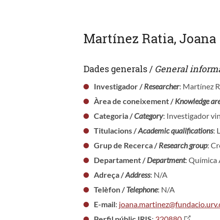
Martínez Ratia, Joana
Dades generals /
General inform
Investigador /
Researcher
: Martínez R
Àrea de coneixement /
Knowledge ar
Categoria /
Category
: Investigador vi
Titulacions /
Academic qualifications
: 
Grup de Recerca /
Research group
: C
Departament /
Department
: Química 
Adreça /
Address
: N/A
Telèfon /
Telephone
: N/A
E-mail
:
joana.martinez@fundacio.urv.
Perfil públic IRIS
:
320880