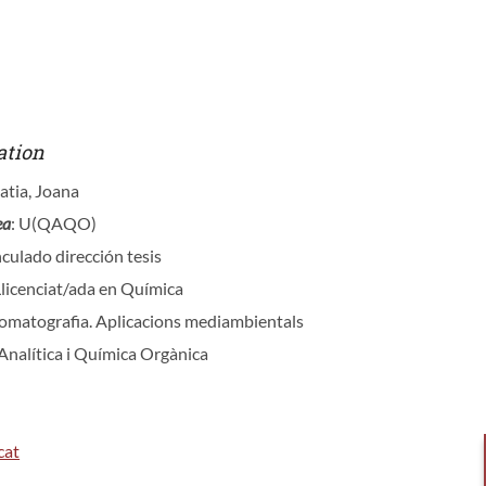
ation
atia, Joana
ea
: U(QAQO)
nculado dirección tesis
Llicenciat/ada en Química
romatografia. Aplicacions mediambientals
Analítica i Química Orgànica
cat