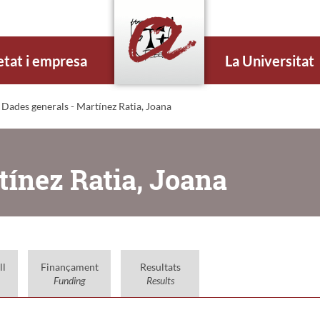
etat i empresa
La Universitat
 Dades generals - Martínez Ratia, Joana
tínez Ratia, Joana
ll
Finançament
Resultats
Funding
Results