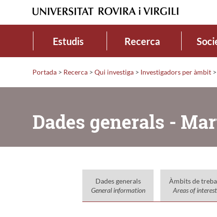
Estudis
Recerca
Soci
Portada
>
Recerca
>
Qui investiga
>
Investigadors per àmbit
>
Dades generals - Mar
Dades generals
Àmbits de treba
General information
Areas of interest