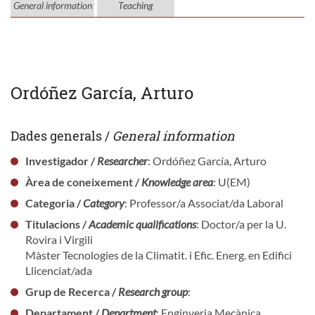
General information
Teaching
Ordóñez García, Arturo
Dades generals /
General information
Investigador /
Researcher
: Ordóñez García, Arturo
Àrea de coneixement /
Knowledge area
: U(EM)
Categoria /
Category
: Professor/a Associat/da Laboral
Titulacions /
Academic qualifications
: Doctor/a per la U.
Rovira i Virgili
Màster Tecnologies de la Climatit. i Efic. Energ. en Edifici
Llicenciat/ada
Grup de Recerca /
Research group
:
Departament /
Department
: Enginyeria Mecànica