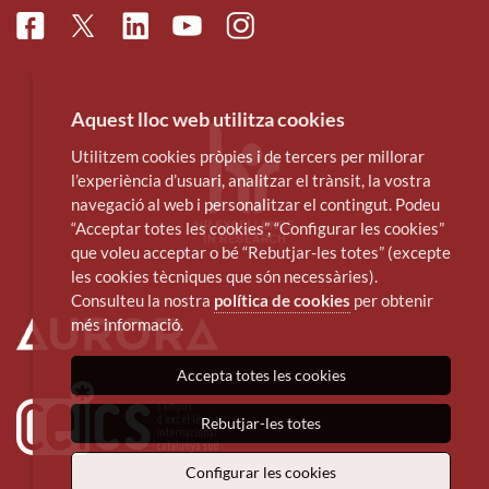
Facebook
Linkedin
Instagram
Twitter
Youtube
Aquest lloc web utilitza cookies
Utilitzem cookies pròpies i de tercers per millorar
l’experiència d’usuari, analitzar el trànsit, la vostra
navegació al web i personalitzar el contingut. Podeu
“Acceptar totes les cookies”, “Configurar les cookies”
que voleu acceptar o bé “Rebutjar-les totes” (excepte
les cookies tècniques que són necessàries).
Consulteu la nostra
política de cookies
per obtenir
més informació.
Accepta totes les cookies
Rebutjar-les totes
Configurar les cookies