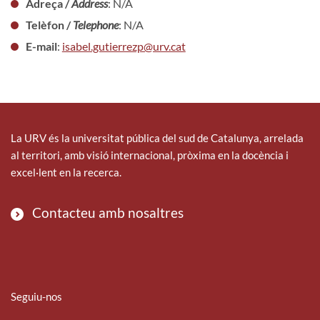
Adreça /
Address
: N/A
Telèfon /
Telephone
: N/A
E-mail
:
isabel.gutierrezp@urv.cat
La URV és la universitat pública del sud de Catalunya, arrelada
al territori, amb visió internacional, pròxima en la docència i
excel·lent en la recerca.
Contacteu amb nosaltres
Seguiu-nos