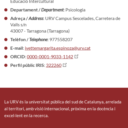
Educació Intercultural
Departament /
Department
: Psicologia
Adreça /
Address
: URV Campus Sescelades, Carretera de
Valls s/n
43007 - Tarragona (Tarragona)
Telèfon /
Telephone
: 977558207
E-mail
:
ivettemargarita.espinoza@urv.cat
ORCID
:
0000-0001-9033-1142
Perfil públic IRIS
:
322260
La URV és la universitat pública del sud de Catalunya, arrelada
al territori, amb visió internacional, pròxima en la docència i
excel·lent en la recerca.