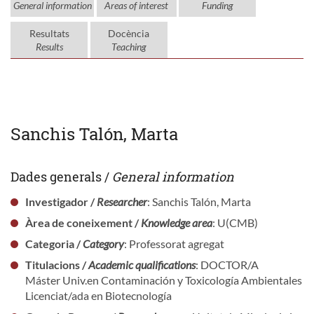
General information
Areas of interest
Funding
Resultats
Docència
Results
Teaching
Sanchis Talón, Marta
Dades generals /
General information
Investigador /
Researcher
: Sanchis Talón, Marta
Àrea de coneixement /
Knowledge area
: U(CMB)
Categoria /
Category
: Professorat agregat
Titulacions /
Academic qualifications
: DOCTOR/A
Máster Univ.en Contaminación y Toxicología Ambientales
Licenciat/ada en Biotecnología