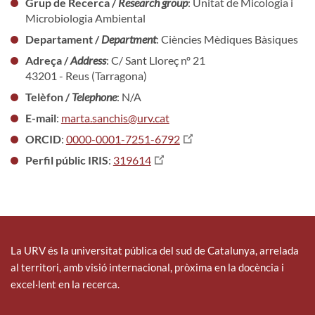
Grup de Recerca /
Research group
: Unitat de Micologia i
Microbiologia Ambiental
Departament /
Department
: Ciències Mèdiques Bàsiques
Adreça /
Address
: C/ Sant Lloreç nº 21
43201 - Reus (Tarragona)
Telèfon /
Telephone
: N/A
E-mail
:
marta.sanchis@urv.cat
ORCID
:
0000-0001-7251-6792
Perfil públic IRIS
:
319614
La URV és la universitat pública del sud de Catalunya, arrelada
al territori, amb visió internacional, pròxima en la docència i
excel·lent en la recerca.