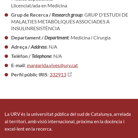
Llicenciat/ada en Medicina
Grup de Recerca /
Research group
: GRUP D'ESTUDI DE
MALALTIES METABÒLIQUES ASSOCIADES A
INSULINRESISTÈNCIA
Departament /
Department
: Medicina i Cirurgia
Adreça /
Address
: N/A
Telèfon /
Telephone
: N/A
E-mail
:
margarida.vives@urv.cat
Perfil públic IRIS
:
332913
La URV és la universitat pública del sud de Catalunya, arrelada
al territori, amb visió internacional, pròxima en la docència i
excel·lent en la recerca.