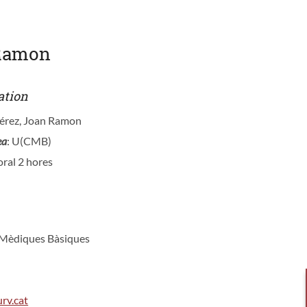
 Ramon
ation
Pérez, Joan Ramon
ea
: U(CMB)
oral 2 hores
s Mèdiques Bàsiques
rv.cat