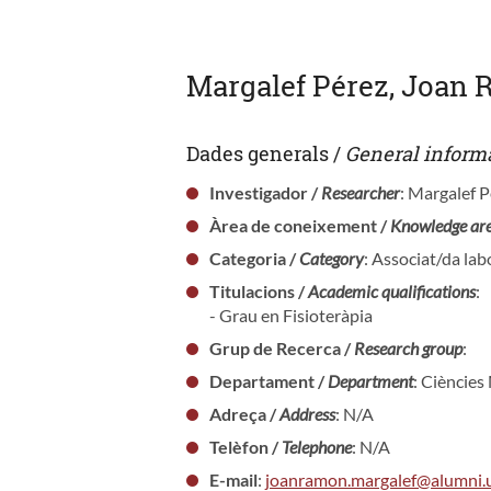
Margalef Pérez, Joan
Dades generals /
General inform
Investigador /
Researcher
: Margalef 
Àrea de coneixement /
Knowledge ar
Categoria /
Category
: Associat/da lab
Titulacions /
Academic qualifications
:
- Grau en Fisioteràpia
Grup de Recerca /
Research group
:
Departament /
Department
: Cièncie
Adreça /
Address
: N/A
Telèfon /
Telephone
: N/A
E-mail
:
joanramon.margalef@alumni.u