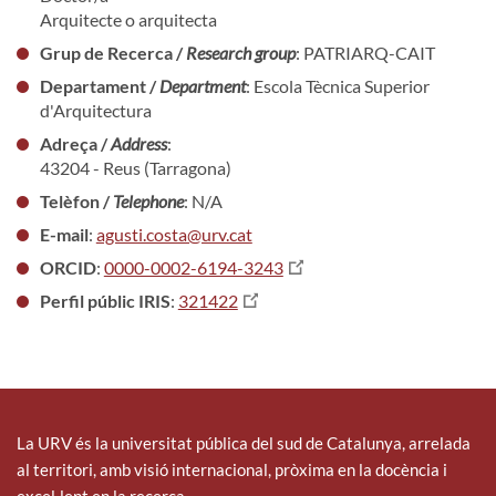
Arquitecte o arquitecta
Grup de Recerca /
Research group
: PATRIARQ-CAIT
Departament /
Department
: Escola Tècnica Superior
d'Arquitectura
Adreça /
Address
:
43204 - Reus (Tarragona)
Telèfon /
Telephone
: N/A
E-mail
:
agusti.costa@urv.cat
ORCID
:
0000-0002-6194-3243
Perfil públic IRIS
:
321422
La URV és la universitat pública del sud de Catalunya, arrelada
al territori, amb visió internacional, pròxima en la docència i
excel·lent en la recerca.