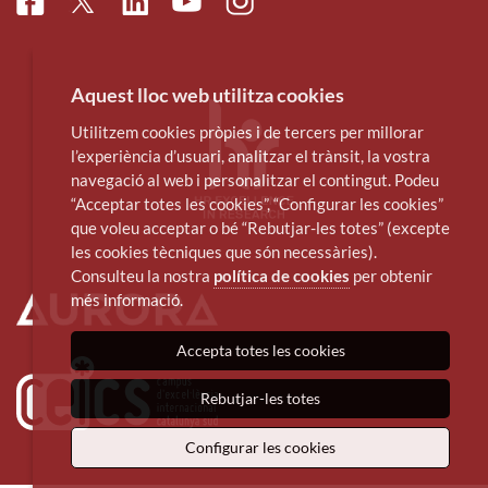
Facebook
Linkedin
Instagram
Twitter
Youtube
Aquest lloc web utilitza cookies
Utilitzem cookies pròpies i de tercers per millorar
l’experiència d’usuari, analitzar el trànsit, la vostra
navegació al web i personalitzar el contingut. Podeu
“Acceptar totes les cookies”, “Configurar les cookies”
que voleu acceptar o bé “Rebutjar-les totes” (excepte
les cookies tècniques que són necessàries).
Consulteu la nostra
política de cookies
per obtenir
més informació.
Accepta totes les cookies
Rebutjar-les totes
Configurar les cookies