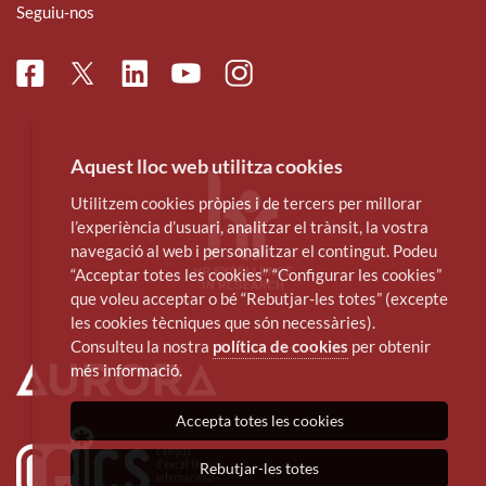
Seguiu-nos
Facebook
Linkedin
Instagram
Twitter
Youtube
Aquest lloc web utilitza cookies
Utilitzem cookies pròpies i de tercers per millorar
l’experiència d’usuari, analitzar el trànsit, la vostra
navegació al web i personalitzar el contingut. Podeu
“Acceptar totes les cookies”, “Configurar les cookies”
que voleu acceptar o bé “Rebutjar-les totes” (excepte
les cookies tècniques que són necessàries).
Consulteu la nostra
política de cookies
per obtenir
més informació.
Accepta totes les cookies
Rebutjar-les totes