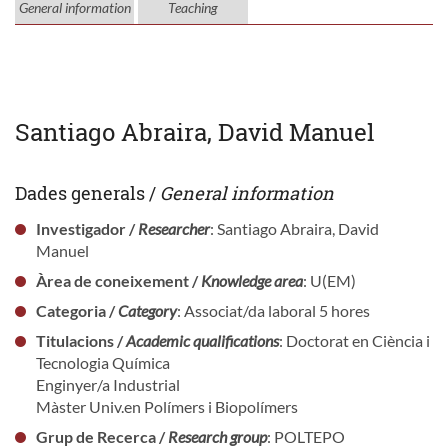
General information
Teaching
Santiago Abraira, David Manuel
Dades generals /
General information
Investigador /
Researcher
: Santiago Abraira, David
Manuel
Àrea de coneixement /
Knowledge area
: U(EM)
Categoria /
Category
: Associat/da laboral 5 hores
Titulacions /
Academic qualifications
: Doctorat en Ciència i
Tecnologia Química
Enginyer/a Industrial
Màster Univ.en Polímers i Biopolímers
Grup de Recerca /
Research group
: POLTEPO