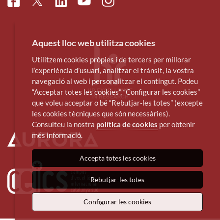
Facebook
Linkedin
Instagram
Twitter
Youtube
Aquest lloc web utilitza cookies
Utilitzem cookies pròpies i de tercers per millorar
l’experiència d’usuari, analitzar el trànsit, la vostra
navegació al web i personalitzar el contingut. Podeu
“Acceptar totes les cookies”, “Configurar les cookies”
que voleu acceptar o bé “Rebutjar-les totes” (excepte
les cookies tècniques que són necessàries).
Consulteu la nostra
política de cookies
per obtenir
més informació.
Accepta totes les cookies
Rebutjar-les totes
Configurar les cookies