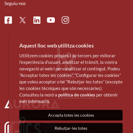
Seguiu-nos
Facebook
Linkedin
Instagram
Twitter
Youtube
Aquest lloc web utilitza cookies
Utilitzem cookies pròpies i de tercers per millorar
l’experiència d’usuari, analitzar el trànsit, la vostra
navegació al web i personalitzar el contingut. Podeu
“Acceptar totes les cookies”, “Configurar les cookies”
que voleu acceptar o bé “Rebutjar-les totes” (excepte
les cookies tècniques que són necessàries).
Consulteu la nostra
política de cookies
per obtenir
més informació.
Accepta totes les cookies
Rebutjar-les totes