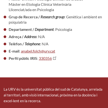
Màster en Etologia Clínica Veterinària
Llicenciat/ada en Psicologia
Grup de Recerca /
Research group
: Genètica i ambient en
psiquiatria
Departament /
Department
: Psicologia
Adreça /
Address
: N/A
Telèfon /
Telephone
: N/A
E-mail
:
anabel.folch@urv.cat
Perfil públic IRIS
:
330356
La URV és la universitat pública del sud de Catalunya, arrelada
al territori, amb visió internacional, pròxima en la docència i
excel·lent en la recerca.