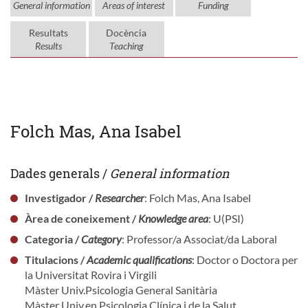
General information
Areas of interest
Funding
Resultats
Docència
Results
Teaching
Folch Mas, Ana Isabel
Dades generals /
General information
Investigador /
Researcher
: Folch Mas, Ana Isabel
Àrea de coneixement /
Knowledge area
: U(PSI)
Categoria /
Category
: Professor/a Associat/da Laboral
Titulacions /
Academic qualifications
: Doctor o Doctora per
la Universitat Rovira i Virgili
Màster Univ.Psicologia General Sanitària
Màster Univ.en Psicologia Clínica i de la Salut