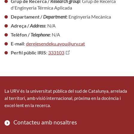
Grup de Recerca /
Research group
: Grup de Recerca
d'Enginyeria Térmica Aplicada
Departament /
Department
: Enginyeria Mecànica
Adreça /
Address
: N/A
Telèfon /
Telephone
: N/A
E-mail
:
derejesendeku.ayou@urv.cat
Perfil públic IRIS
:
333103
La URV és la universitat pública del sud de Catalunya, arrelada
al territori, amb visió internacional, pròxima en la docència i
excel·lent en la recerca.
Contacteu amb nosaltres