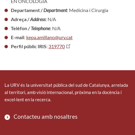
EN ONCOLOGÍA
Departament /
Department
: Medicina i Cirurgia
Adreça /
Address
: N/A
Telèfon /
Telephone
: N/A
E-mail
:
kepa.amillano@urv.cat
Perfil públic IRIS
:
319770
La URV és la universitat pública del sud de Catalunya, arrelada
al territori, amb visió internacional, pròxima en la docència i
excel·lent en la recerca.
Contacteu amb nosaltres