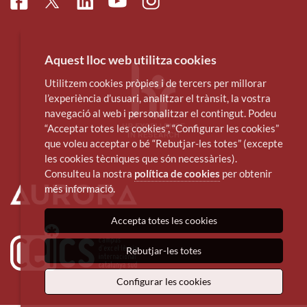
Facebook
Linkedin
Instagram
Twitter
Youtube
Aquest lloc web utilitza cookies
Utilitzem cookies pròpies i de tercers per millorar
l’experiència d’usuari, analitzar el trànsit, la vostra
navegació al web i personalitzar el contingut. Podeu
“Acceptar totes les cookies”, “Configurar les cookies”
que voleu acceptar o bé “Rebutjar-les totes” (excepte
les cookies tècniques que són necessàries).
Consulteu la nostra
política de cookies
per obtenir
més informació.
Accepta totes les cookies
Rebutjar-les totes
Configurar les cookies