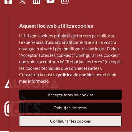
Facebook
Linkedin
Instagram
Twitter
Youtube
Aquest lloc web utilitza cookies
Utilitzem cookies pròpies i de tercers per millorar
l’experiència d’usuari, analitzar el trànsit, la vostra
navegació al web i personalitzar el contingut. Podeu
“Acceptar totes les cookies”, “Configurar les cookies”
que voleu acceptar o bé “Rebutjar-les totes” (excepte
les cookies tècniques que són necessàries).
Consulteu la nostra
política de cookies
per obtenir
més informació.
Accepta totes les cookies
Rebutjar-les totes
Configurar les cookies