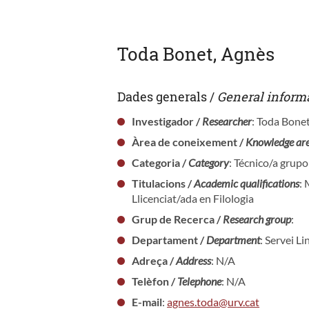
Toda Bonet, Agnès
Dades generals /
General inform
Investigador /
Researcher
: Toda Bone
Àrea de coneixement /
Knowledge ar
Categoria /
Category
: Técnico/a grupo
Titulacions /
Academic qualifications
: 
Llicenciat/ada en Filologia
Grup de Recerca /
Research group
:
Departament /
Department
: Servei Li
Adreça /
Address
: N/A
Telèfon /
Telephone
: N/A
E-mail
:
agnes.toda@urv.cat