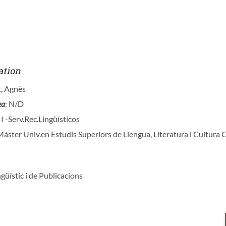
ation
t, Agnès
ea
: N/D
 I -Serv.Rec.Lingüísticos
Màster Univ.en Estudis Superiors de Llengua, Literatura i Cultura 
ngüístic i de Publicacions