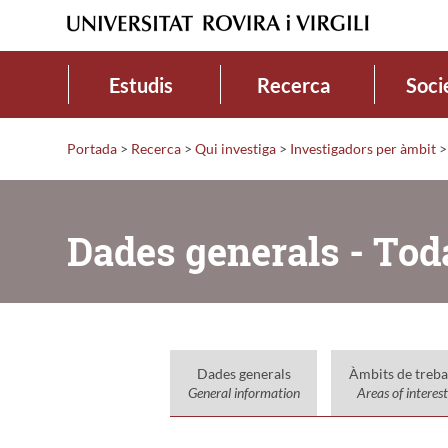
Estudis
Recerca
Soci
Portada
>
Recerca
>
Qui investiga
>
Investigadors per àmbit
>
Dades generals - Tod
Dades generals
Àmbits de treba
General information
Areas of interest