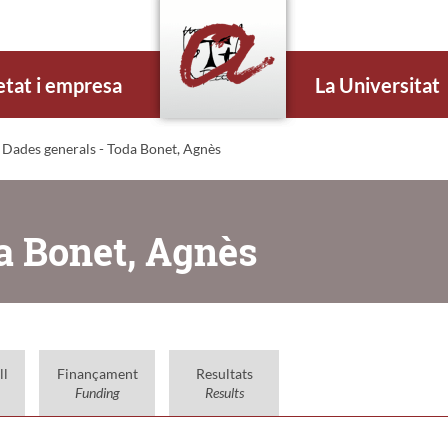
etat i empresa
La Universitat
 Dades generals - Toda Bonet, Agnès
a Bonet, Agnès
ll
Finançament
Resultats
Funding
Results