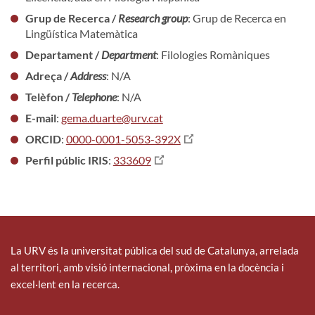
Grup de Recerca /
Research group
: Grup de Recerca en
Lingüística Matemàtica
Departament /
Department
: Filologies Romàniques
Adreça /
Address
: N/A
Telèfon /
Telephone
: N/A
E-mail
:
gema.duarte@urv.cat
ORCID
:
0000-0001-5053-392X
Perfil públic IRIS
:
333609
La URV és la universitat pública del sud de Catalunya, arrelada
al territori, amb visió internacional, pròxima en la docència i
excel·lent en la recerca.