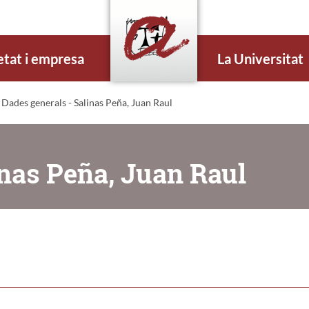
etat i empresa
La Universitat
 Dades generals - Salinas Peña, Juan Raul
inas Peña, Juan Raul