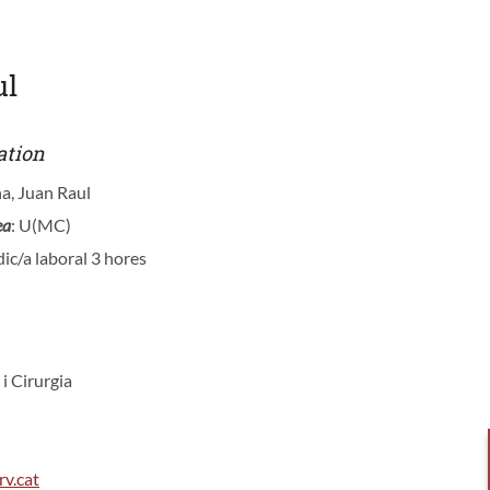
ul
ation
ña, Juan Raul
ea
: U(MC)
ic/a laboral 3 hores
 i Cirurgia
rv.cat