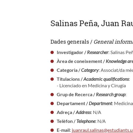
Salinas Peña, Juan Ra
Dades generals /
General inform
Investigador /
Researcher
: Salinas Pe
Àrea de coneixement /
Knowledge ar
Categoria /
Category
: Associat/da mèd
Titulacions /
Academic qualifications
:
- Licenciado en Medicina y Cirugía
Grup de Recerca /
Research group
:
Departament /
Department
: Medicina
Adreça /
Address
: N/A
Telèfon /
Telephone
: N/A
E-mail
:
juanraul.salinas@estudiants.u