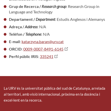
Grup de Recerca /
Research group
: Research Group in
Language and Technology
Departament /
Department
: Estudis Anglesos i Alemanys
Adreça /
Address
: N/A
Telèfon /
Telephone
: N/A
E-mail
:
katarzyna.baran@urv.cat
ORCID
:
0009-0007-8491-6145
Perfil públic IRIS
:
335241
La URV és la universitat pública del sud de Catalunya, arrelada
al territori, amb visió internacional, pròxima en la docència i
excel·lent en la recerca.