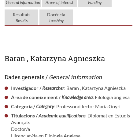
General information
Areas of interest
Funding
Resultats
Docència
Results
Teaching
Baran , Katarzyna Agnieszka
Dades generals /
General information
Investigador /
Researcher
: Baran , Katarzyna Agnieszka
Àrea de coneixement /
Knowledge area
: Filologia anglesa
Categoria /
Category
: Professorat lector Maria Goyri
Titulacions /
Academic qualifications
: Diplomat en Estudis
Avançats
Doctor/a
Llicenciat/da en Filologia Anglesa