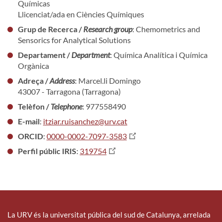
Químicas
Llicenciat/ada en Ciències Químiques
Grup de Recerca /
Research group
: Chemometrics and
Sensorics for Analytical Solutions
Departament /
Department
: Química Analítica i Química
Orgànica
Adreça /
Address
: Marcel.li Domingo
43007 - Tarragona (Tarragona)
Telèfon /
Telephone
: 977558490
E-mail
:
itziar.ruisanchez@urv.cat
ORCID
:
0000-0002-7097-3583
Perfil públic IRIS
:
319754
La URV és la universitat pública del sud de Catalunya, arrelada