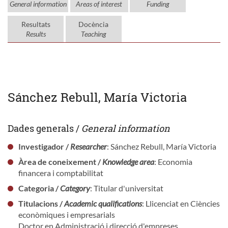
General information
Areas of interest
Funding
Resultats
Docència
Results
Teaching
Sánchez Rebull, María Victoria
Dades generals /
General information
Investigador /
Researcher
: Sánchez Rebull, María Victoria
Àrea de coneixement /
Knowledge area
: Economia
financera i comptabilitat
Categoria /
Category
: Titular d'universitat
Titulacions /
Academic qualifications
: Llicenciat en Ciències
econòmiques i empresarials
Doctor en Administració i direcció d'empreses