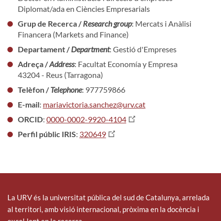
Diplomat/ada en Ciències Empresarials
Grup de Recerca /
Research group
: Mercats i Anàlisi
Financera (Markets and Finance)
Departament /
Department
: Gestió d'Empreses
Adreça /
Address
: Facultat Economía y Empresa
43204 - Reus (Tarragona)
Telèfon /
Telephone
: 977759866
E-mail
:
mariavictoria.sanchez@urv.cat
ORCID
:
0000-0002-9920-4104
Perfil públic IRIS
:
320649
La URV és la universitat pública del sud de Catalunya, arrelada
al territori, amb visió internacional, pròxima en la docència i
excel·lent en la recerca.