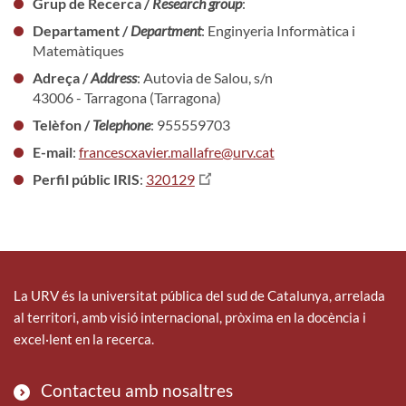
Grup de Recerca /
Research group
:
Departament /
Department
: Enginyeria Informàtica i
Matemàtiques
Adreça /
Address
: Autovia de Salou, s/n
43006 - Tarragona (Tarragona)
Telèfon /
Telephone
: 955559703
E-mail
:
francescxavier.mallafre@urv.cat
Perfil públic IRIS
:
320129
La URV és la universitat pública del sud de Catalunya, arrelada
al territori, amb visió internacional, pròxima en la docència i
excel·lent en la recerca.
Contacteu amb nosaltres