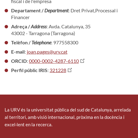
fiscal i de l'empresa
Departament /
Department
: Dret Privat,Processal i
Financer
Adreça /
Address
: Avda. Catalunya, 35
43002 - Tarragona (Tarragona)
Telèfon /
Telephone
: 977558300
E-mail
:
joan.pages@urv.cat
ORCID
:
0000-0002-4287-6110
Perfil públic IRIS
:
321228
La URV és la universitat pública del sud de Catalunya, arrelada
al territori, amb visió internacional, pròxima en la docència i
excel·lent en la recerca.