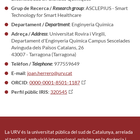
Grup de Recerca /
Research group
: ASCLEPIUS - Smart
Technology for Smart Healthcare
Departament /
Department
: Enginyeria Química
Adreça /
Address
: Universitat Rovira i Virgili,
Departament d'Enginyeria Química Campus Sescelades
Avinguda dels Països Catalans, 26
43007 - Tarragona (Tarragona)
Telèfon /
Telephone
: 977559649
E-mail
:
joan.herrero@urv.cat
ORCID
:
0000-0001-8501-1187
Perfil públic IRIS
:
320545
La URV és la universitat pública del sud de Catalunya, arrelada
al territori, amb visió internacional, pròxima en la docència i