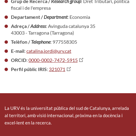
Grup de Recerca /
Research group
: Dret Tributari, política
fiscal i de l'empresa
Departament /
Department
: Economia
Adreça /
Address
: Avinguda catalunya 35
43003 - Tarragona (Tarragona)
Telèfon /
Telephone
: 977558305
E-mail
:
catalina.jordi@urv.cat
ORCID
:
0000-0002-7472-5915
Perfil públic IRIS
:
321071
La URV és la universitat pública del sud de Catalunya, arrelada
al territori, amb visió internacional, pròxima en la docència i
excel·lent en la recerca.