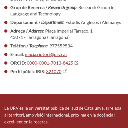
Grup de Recerca /
Research group
: Research Group in
Language and Technology
Departament /
Department
: Estudis Anglesos i Alemanys
Adreça /
Address
: Plaça Imperial Tàrraco, 1
43071 - Tarragona (Tarragona)
Telèfon /
Telephone
: 977559534
E-mail
:
macia.riutort@urv.cat
ORCID
:
0000-0001-7013-8425
Perfil públic IRIS
:
321070
La URV és la universitat pública del sud de Catalunya, arrelada
al territori, amb visió internacional, pròxima en la docència i
excel·lent en la recerca.