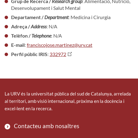
Grup de Recerca /
Research group
: Alimentació, Nutrició,
Desenvolupament i Salut Mental
Departament /
Department
: Medicina i Cirurgia
Adreça /
Address
: N/A
Telèfon /
Telephone
: N/A
E-mail
:
franciscojose.martinez@urv.cat
Perfil públic IRIS
:
332972
La URV és la universitat pública del sud de Catalunya, arrelada
al territori, amb visió internacional, pròxima en la docència i
excel·lent en la recerca.
Contacteu amb nosaltres