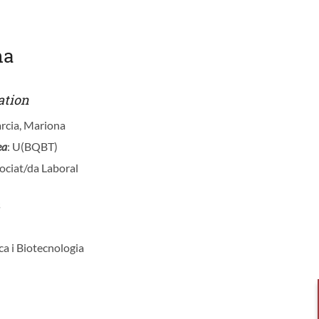
na
ation
arcia, Mariona
ea
: U(BQBT)
sociat/da Laboral
s
ca i Biotecnologia