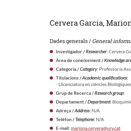
Cervera Garcia, Mario
Dades generals /
General inform
Investigador /
Researcher
: Cervera G
Àrea de coneixement /
Knowledge ar
Categoria /
Category
: Professor/a As
Titulacions /
Academic qualifications
:
- Llicenciatura en ciències Biològique
Grup de Recerca /
Research group
:
Departament /
Department
: Bioquími
Adreça /
Address
: N/A
Telèfon /
Telephone
: N/A
E-mail
:
mariona.cervera@urv.cat