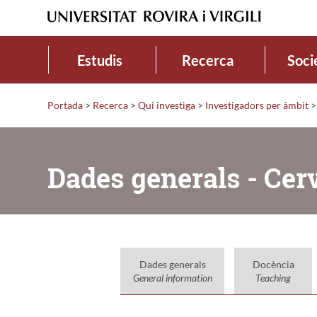
Estudis
Recerca
Soci
Portada
>
Recerca
>
Qui investiga
>
Investigadors per àmbit
>
Dades generals - Cer
Dades generals
Docència
General information
Teaching