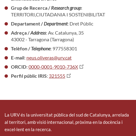
Grup de Recerca /
Research group
:
TERRITORI,CIUTADANIA I SOSTENIBILITAT
Departament /
Department
: Dret Públic
Adreça /
Address
: Av. Catalunya, 35
43002 - Tarragona (Tarragona)
Telèfon /
Telephone
: 977558301
E-mail
:
neus.oliveras@urv.cat
ORCID
:
0000-0001-9010-736X
Perfil públic IRIS
:
321555
La URV és la universitat pública del sud de Catalunya, arrelada
al territori, amb visió internacional, pròxima en la docència i
excel·lent en la recerca.