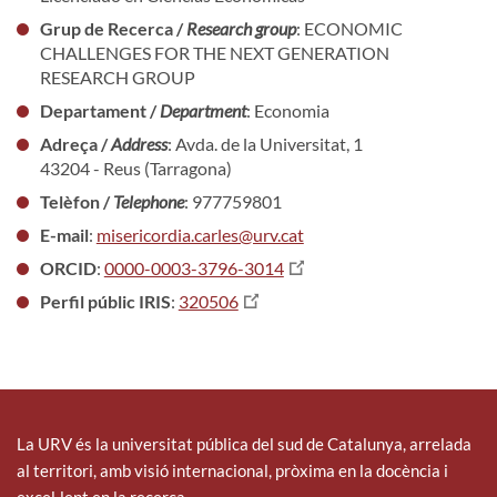
Grup de Recerca /
Research group
: ECONOMIC
CHALLENGES FOR THE NEXT GENERATION
RESEARCH GROUP
Departament /
Department
: Economia
Adreça /
Address
: Avda. de la Universitat, 1
43204 - Reus (Tarragona)
Telèfon /
Telephone
: 977759801
E-mail
:
misericordia.carles@urv.cat
ORCID
:
0000-0003-3796-3014
Perfil públic IRIS
:
320506
La URV és la universitat pública del sud de Catalunya, arrelada
al territori, amb visió internacional, pròxima en la docència i
excel·lent en la recerca.