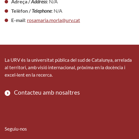
Adreça /
Address
: N/A
Telèfon /
Telephone
: N/A
E-mail
:
rosamaria.morla@urv.cat
La URV és la universitat pública del sud de Catalunya, arrelada
al territori, amb visió internacional, pròxima en la docència i
excel·lent en la recerca.
Contacteu amb nosaltres
Seguiu-nos