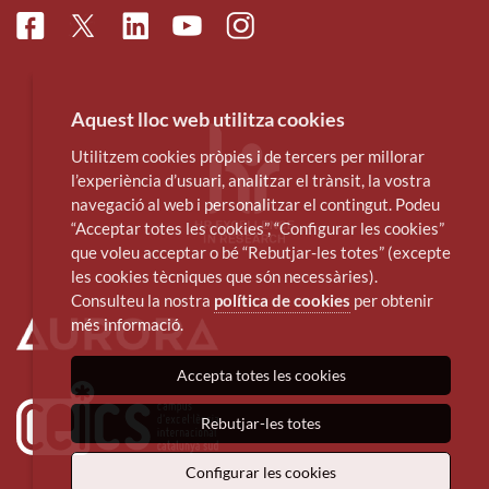
Facebook
Linkedin
Instagram
Twitter
Youtube
Aquest lloc web utilitza cookies
Utilitzem cookies pròpies i de tercers per millorar
l’experiència d’usuari, analitzar el trànsit, la vostra
navegació al web i personalitzar el contingut. Podeu
“Acceptar totes les cookies”, “Configurar les cookies”
que voleu acceptar o bé “Rebutjar-les totes” (excepte
les cookies tècniques que són necessàries).
Consulteu la nostra
política de cookies
per obtenir
més informació.
Accepta totes les cookies
Rebutjar-les totes
Configurar les cookies