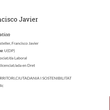
ncisco Javier
ation
steller, Francisco Javier
ea
: U(DP)
sociat/da Laboral
Llicenciat/ada en Dret
ERRITORI,CIUTADANIA I SOSTENIBILITAT
lic