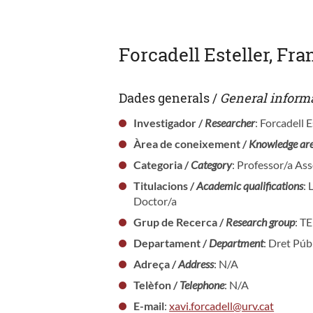
Forcadell Esteller, Fra
Dades generals /
General inform
Investigador /
Researcher
: Forcadell E
Àrea de coneixement /
Knowledge ar
Categoria /
Category
: Professor/a As
Titulacions /
Academic qualifications
: 
Doctor/a
Grup de Recerca /
Research group
: T
Departament /
Department
: Dret Púb
Adreça /
Address
: N/A
Telèfon /
Telephone
: N/A
E-mail
:
xavi.forcadell@urv.cat